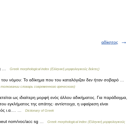
αδίκητος
 sg …
Greek morphological index (Ελληνική μορφολογικούς δείκτες)
 του νόμου: Το αδίκημα που του καταλόγιζαν δεν ήταν σοβαρό …
ый толковании словарь современного греческого)
τείται ως ιδιαίτερη μορφή ενός άλλου αδικήματος. Για παράδειγμα,
ή του εγκλήματος της απάτης· αντίστοιχα, η υφαίρεση είναι
σμός ι.α.… …
Dictionary of Greek
 neut nom/voc/acc sg …
Greek morphological index (Ελληνική μορφολογικούς