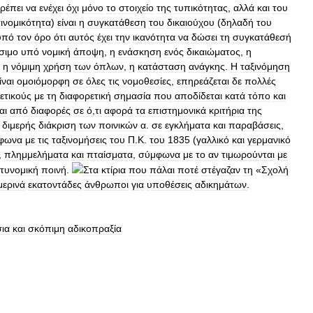
ρέπει
να
ενέχει
όχι
μόνο
το
στοιχείο
της
τυπικότητας
,
αλλά
και
του
ινομικότητα
)
είναι
η
συγκατάθεση
του
δικαιούχου
(
δηλαδή
του
υπό
τον
όρο
ότι
αυτός
έχει
την
ικανότητα
να
δώσει
τη
συγκατάθεσή
σιμο
υπό
νομική
άποψη
,
η
ενάσκηση
ενός
δικαιώματος
,
η
,
η
νόμιμη
χρήση
των
όπλων
,
η
κατάσταση
ανάγκης
.
Η
ταξινόμηση
ίναι
ομοιόμορφη
σε
όλες
τις
νομοθεσίες
,
επηρεάζεται
δε
πολλές
ετικούς
με
τη
διαφορετική
σημασία
που
αποδίδεται
κατά
τόπο
και
αι
από
διαφορές
σε
ό
,
τι
αφορά
τα
επιστημονικά
κριτήρια
της
διμερής
διάκριση
των
ποινικών
α
.
σε
εγκλήματα
και
παραβάσεις
,
φωνα
με
τις
ταξινομήσεις
του
Π
.
Κ
.
του
1835
(
γαλλικό
και
γερμανικό
,
πλημμελήματα
και
πταίσματα
,
σύμφωνα
με
το
αν
τιμωρούνται
με
τυνομική
ποινή
.
Στα
κτίρια
που
πάλαι
ποτέ
στέγαζαν
τη
«
Σχολή
μερινά
εκατοντάδες
άνθρωποι
για
υποθέσεις
αδικημάτων
.
ια
και
σκόπιμη
αδικοπραξία