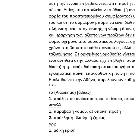
αυτή
την
έννοια
επιβεβαιώνεται
ότι
η
πράξη
π
άδικου
.
Αιτίες
που
αποκλείουν
το
άδικο
(
ή
αντ
φορέα
του
προστατευομένου
συμφέροντος
)
του
και
ότι
το
συμφέρον
μπορεί
να
είναι
διαθέ
πλήρωση
μιας
υποχρέωσης
,
η
νόμιμη
άμυνα
και
ιεράρχηση
των
αξιόποινων
πράξεων
δεν
ε
φορές
όχι
μόνο
από
ουσιαστικούς
λόγους
,
σχ
χρόνο
στη
βαρύτητα
κάθε
ποινικού
α
.,
αλλά
κ
ταξινόμησης
.
Σε
ορισμένες
νομοθεσίες
γίνεται
ενώ
αντίθετα
στην
Ελλάδα
είχε
επιβληθεί
σύμ
δίκαιο
)
η
τριμερής
διάκριση
σε
κακουργήματα
εγκληματική
ποινή
,
επανορθωτική
ποινή
ή
ασ
Ευελπίδων
»
στην
Αθήνα
,
παρελαύνουν
καθη
* * *
το
(
Α
ἀδίκημα
) [
ἀδικῶ
]
1
.
πράξη
που
αντίκειται
προς
το
δίκαιο
,
εκούσ
νεοελλ
.
1
.
παράβαση
νόμου
,
αξιόποινη
πράξη
2
.
πρόκληση
βλάβης
ή
ζημίας
αρχ
.
1
.
άδικη
κρίση