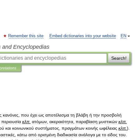
Remember this site
Embed dictionaries into your website
EN
s and Encyclopedias
Search!
pretations
ς
κανόνες
,
που
έχει
ως
αποτέλεσμα
τη
βλάβη
ή
την
προσβολή
,
περιουσία
κλπ
.
ατόμων
,
ακεραιότητα
,
παραβίαση
μυστικών
κλπ
.
ού
και
κοινωνικού
συστήματος
,
πραγμάτων
κοινής
ωφέλειας
κλπ
.
).
αστικές
,
κάτω
από
ορισμένη
διαδικασία
ανάλογα
με
το
είδος
του
.