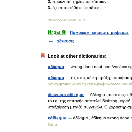
2
.
πρόκληση
ζημίας
σε
κάποιον
3
.
ό
,
τι
αποκτήθηκε
με
αδικία
.
Dictionary
of
Greek
.
2013
.
Игры ⚽
Поможем написать реферат
αδίκευσις
Look at other dictionaries:
ἀδίκημα
— wrong done neut nom/voc/acc
αδίκημα
— το, ατος άδικη πράξη, παράβαση
Νέο ερμηνευτικό λεξικό της νεοελληνικής γλώσσας (Нов
ιδιώνυμο αδίκημα
— Αδίκημα που στοιχειοθε
το ι.α. της επιταγής αποτελεί ιδιαίτερη μορφ
υπεξαίρεση μεταξύ συγγενών. Ο χαρακτηρι
κἀδίκημα
— ἀδίκημα , ἀδίκημα wrong done
δείκτες)