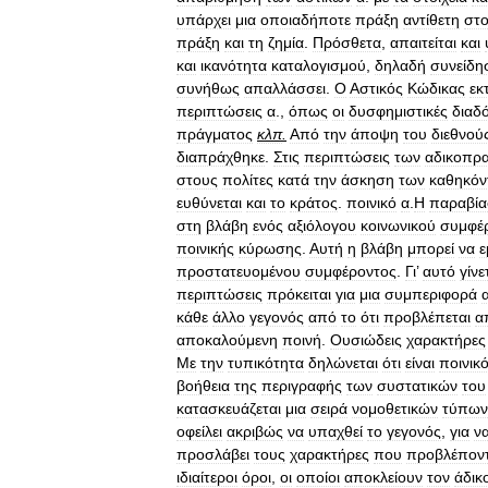
υπάρχει
μια
οποιαδήποτε
πράξη
αντίθετη
στ
πράξη
και
τη
ζημία
.
Πρόσθετα
,
απαιτείται
και
και
ικανότητα
καταλογισμού
,
δηλαδή
συνείδη
συνήθως
απαλλάσσει
.
Ο
Αστικός
Κώδικας
εκ
περιπτώσεις
α
.,
όπως
οι
δυσφημιστικές
διαδ
πράγματος
κλπ
.
Από
την
άποψη
του
διεθνού
διαπράχθηκε
.
Στις
περιπτώσεις
των
αδικοπρα
στους
πολίτες
κατά
την
άσκηση
των
καθηκόν
ευθύνεται
και
το
κράτος
.
ποινικό
α
.
Η
παραβί
στη
βλάβη
ενός
αξιόλογου
κοινωνικού
συμφέ
ποινικής
κύρωσης
.
Αυτή
η
βλάβη
μπορεί
να
ε
προστατευομένου
συμφέροντος
.
Γι
’
αυτό
γίνε
περιπτώσεις
πρόκειται
για
μια
συμπεριφορά
κάθε
άλλο
γεγονός
από
το
ότι
προβλέπεται
α
αποκαλούμενη
ποινή
.
Ουσιώδεις
χαρακτήρες
Με
την
τυπικότητα
δηλώνεται
ότι
είναι
ποινικ
βοήθεια
της
περιγραφής
των
συστατικών
του
κατασκευάζεται
μια
σειρά
νομοθετικών
τύπων
οφείλει
ακριβώς
να
υπαχθεί
το
γεγονός
,
για
ν
προσλάβει
τους
χαρακτήρες
που
προβλέποντ
ιδιαίτεροι
όροι
,
οι
οποίοι
αποκλείουν
τον
άδικ