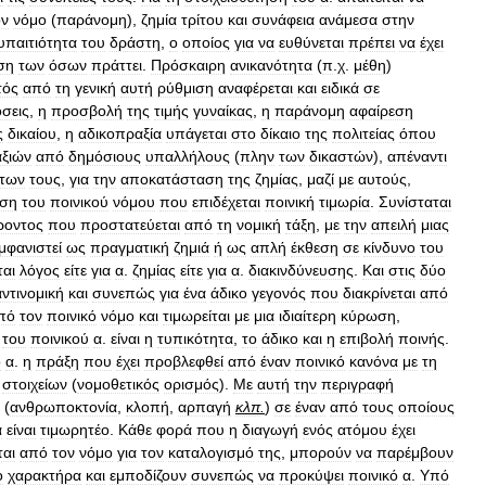
ον
νόμο
(
παράνομη
),
ζημία
τρίτου
και
συνάφεια
ανάμεσα
στην
υπαιτιότητα
του
δράστη
,
ο
οποίος
για
να
ευθύνεται
πρέπει
να
έχει
ση
των
όσων
πράττει
.
Πρόσκαιρη
ανικανότητα
(
π
.
χ
.
μέθη
)
τός
από
τη
γενική
αυτή
ρύθμιση
αναφέρεται
και
ειδικά
σε
όσεις
,
η
προσβολή
της
τιμής
γυναίκας
,
η
παράνομη
αφαίρεση
ς
δικαίου
,
η
αδικοπραξία
υπάγεται
στο
δίκαιο
της
πολιτείας
όπου
ξιών
από
δημόσιους
υπαλλήλους
(
πλην
των
δικαστών
),
απέναντι
των
τους
,
για
την
αποκατάσταση
της
ζημίας
,
μαζί
με
αυτούς
,
αση
του
ποινικού
νόμου
που
επιδέχεται
ποινική
τιμωρία
.
Συνίσταται
ροντος
που
προστατεύεται
από
τη
νομική
τάξη
,
με
την
απειλή
μιας
μφανιστεί
ως
πραγματική
ζημιά
ή
ως
απλή
έκθεση
σε
κίνδυνο
του
ται
λόγος
είτε
για
α
.
ζημίας
είτε
για
α
.
διακινδύνευσης
.
Και
στις
δύο
αντινομική
και
συνεπώς
για
ένα
άδικο
γεγονός
που
διακρίνεται
από
πό
τον
ποινικό
νόμο
και
τιμωρείται
με
μια
ιδιαίτερη
κύρωση
,
του
ποινικού
α
.
είναι
η
τυπικότητα
,
το
άδικο
και
η
επιβολή
ποινής
.
ό
α
.
η
πράξη
που
έχει
προβλεφθεί
από
έναν
ποινικό
κανόνα
με
τη
στοιχείων
(
νομοθετικός
ορισμός
).
Με
αυτή
την
περιγραφή
(
ανθρωποκτονία
,
κλοπή
,
αρπαγή
κλπ
.
)
σε
έναν
από
τους
οποίους
α
είναι
τιμωρητέο
.
Κάθε
φορά
που
η
διαγωγή
ενός
ατόμου
έχει
αι
από
τον
νόμο
για
τον
καταλογισμό
της
,
μπορούν
να
παρέμβουν
ο
χαρακτήρα
και
εμποδίζουν
συνεπώς
να
προκύψει
ποινικό
α
.
Υπό