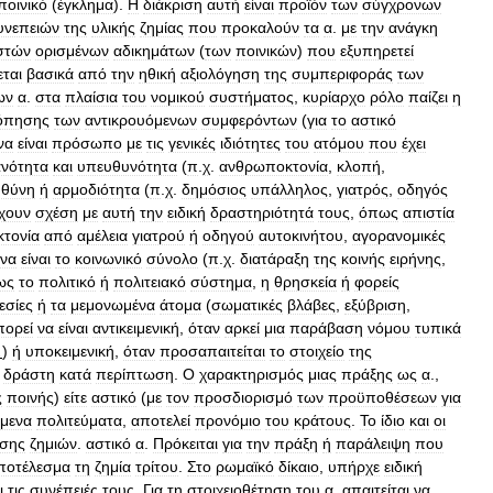
ποινικό
(
έγκλημα
).
Η
διάκριση
αυτή
είναι
προϊόν
των
σύγχρονων
υνεπειών
της
υλικής
ζημίας
που
προκαλούν
τα
α
.
με
την
ανάγκη
στών
ορισμένων
αδικημάτων
(
των
ποινικών
)
που
εξυπηρετεί
ται
βασικά
από
την
ηθική
αξιολόγηση
της
συμπεριφοράς
των
ων
α
.
στα
πλαίσια
του
νομικού
συστήματος
,
κυρίαρχο
ρόλο
παίζει
η
όπησης
των
αντικρουόμενων
συμφερόντων
(
για
το
αστικό
να
είναι
πρόσωπο
με
τις
γενικές
ιδιότητες
του
ατόμου
που
έχει
ανότητα
και
υπευθυνότητα
(
π
.
χ
.
ανθρωποκτονία
,
κλοπή
,
υθύνη
ή
αρμοδιότητα
(
π
.
χ
.
δημόσιος
υπάλληλος
,
γιατρός
,
οδηγός
χουν
σχέση
με
αυτή
την
ειδική
δραστηριότητά
τους
,
όπως
απιστία
τονία
από
αμέλεια
γιατρού
ή
οδηγού
αυτοκινήτου
,
αγορανομικές
να
είναι
το
κοινωνικό
σύνολο
(
π
.
χ
.
διατάραξη
της
κοινής
ειρήνης
,
ως
το
πολιτικό
ή
πολιτειακό
σύστημα
,
η
θρησκεία
ή
φορείς
εσίες
ή
τα
μεμονωμένα
άτομα
(
σωματικές
βλάβες
,
εξύβριση
,
πορεί
να
είναι
αντικειμενική
,
όταν
αρκεί
μια
παράβαση
νόμου
τυπικά
.
)
ή
υποκειμενική
,
όταν
προσαπαιτείται
το
στοιχείο
της
δράστη
κατά
περίπτωση
.
Ο
χαρακτηρισμός
μιας
πράξης
ως
α
.,
ς
ποινής
)
είτε
αστικό
(
με
τον
προσδιορισμό
των
προϋποθέσεων
για
μενα
πολιτεύματα
,
αποτελεί
προνόμιο
του
κράτους
.
Το
ίδιο
και
οι
σης
ζημιών
.
αστικό
α
.
Πρόκειται
για
την
πράξη
ή
παράλειψη
που
ποτέλεσμα
τη
ζημία
τρίτου
.
Στο
ρωμαϊκό
δίκαιο
,
υπήρχε
ειδική
ι
τις
συνέπειές
τους
.
Για
τη
στοιχειοθέτηση
του
α
.
απαιτείται
να