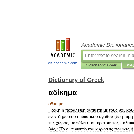
Academic Dictionarie
en-academic.com
Dictionary of Greek
Inter
Dictionary of Greek
αδίκημα
αδίκημα
Πράξη
ή
παράλειψη
αντίθετη
με
τους
νομικού
ενός
δημόσιου
ή
ιδιωτικού
αγαθού
(
ζωή
,
τιμή
της
χώρας
,
ασφάλεια
του
κρατούντος
πολιτικ
(
Νομ
.
)
Το
α
.
συνεπάγεται
κυρώσεις
ποινικές
ή