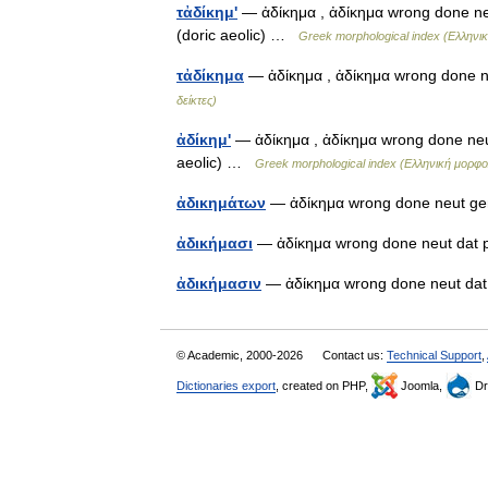
τἀδίκημ'
— ἀδίκημα , ἀδίκημα wrong done neut
(doric aeolic) …
Greek morphological index (Ελληνικ
τἀδίκημα
— ἀδίκημα , ἀδίκημα wrong done
δείκτες)
ἀδίκημ'
— ἀδίκημα , ἀδίκημα wrong done neut 
aeolic) …
Greek morphological index (Ελληνική μορφο
ἀδικημάτων
— ἀδίκημα wrong done neut g
ἀδικήμασι
— ἀδίκημα wrong done neut dat
ἀδικήμασιν
— ἀδίκημα wrong done neut da
© Academic, 2000-2026
Contact us:
Technical Support
,
Dictionaries export
, created on PHP,
Joomla,
Dr