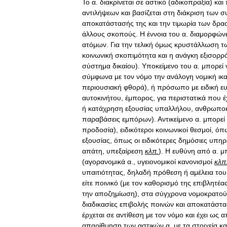
Το
α
.
διακρίνεται
σε
αστικό
(
αδικοπραξία
)
και
αντιλήψεων
και
βασίζεται
στη
διάκριση
των
σ
αποκατάστασής
της
και
την
τιμωρία
των
δρα
άλλους
σκοπούς
.
Η
έννοια
του
α
.
διαμορφώνε
ατόμων
.
Για
την
τελική
όμως
κρυστάλλωση
τ
κοινωνική
σκοπιμότητα
και
η
ανάγκη
εξισορρ
σύστημα
δικαίου
).
Υποκείμενο
του
α
.
μπορεί
σύμφωνα
με
τον
νόμο
την
ανάλογη
νομική
ικ
περιουσιακή
φθορά
),
ή
πρόσωπο
με
ειδική
ε
αυτοκινήτου
,
έμπορος
,
για
περιστατικά
που
έ
ή
κατάχρηση
εξουσίας
υπαλλήλου
,
ανθρωποκ
παραβάσεις
εμπόρων
).
Αντικείμενο
α
.
μπορεί
προδοσία
),
ειδικότεροι
κοινωνικοί
θεσμοί
,
όπ
εξουσίας
,
όπως
οι
ειδικότερες
δημόσιες
υπηρ
απάτη
,
υπεξαίρεση
κλπ
.
).
Η
ευθύνη
από
α
.
μ
(
αγορανομικά
α
.,
υγειονομικοί
κανονισμοί
κλπ
υπαιτιότητας
,
δηλαδή
πρόθεση
ή
αμέλεια
του
είτε
ποινικό
(
με
τον
καθορισμό
της
επιβλητέα
την
αποζημίωση
),
στα
σύγχρονα
νομοκρατού
διαδικασίες
επιβολής
ποινών
και
αποκατάστα
έρχεται
σε
αντίθεση
με
τον
νόμο
και
έχει
ως
α
απαρίθμηση
των
αστικών
α
.
με
τα
στοιχεία
κα